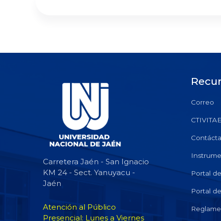
Recu
Correo
CTIVITA
Contáct
Instrume
Carretera Jaén - San Ignacio
KM 24 - Sect. Yanuyacu -
Portal d
Jaén
Portal d
Atención al Público
Reglame
Presencial: Lunes a Viernes