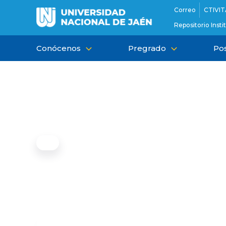
Ir
Correo
CTIVIT
al
Repositorio Insti
contenido
Conócenos
Pregrado
Po