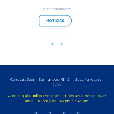
Más noticias en:
NOTICIAS
Carretera Jaén - San Ignacio KM 24 - Sect. Yanuyacu -
Jaén
Atención al Público Presencial: Lunes a Viernes de 8:00
am a 1:00 pm y de 1:45 pm a 3:45 pm.