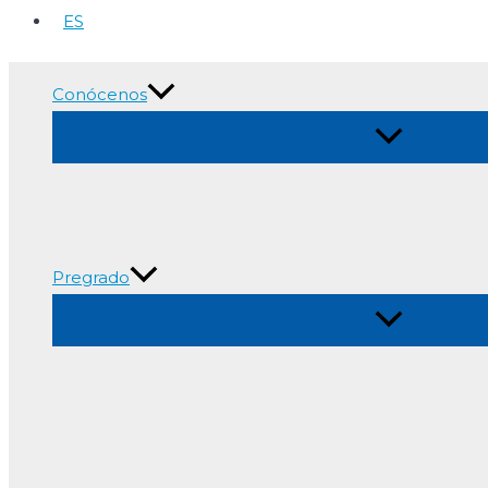
ES
Conócenos
Alternar
menú
Pregrado
Alternar
menú