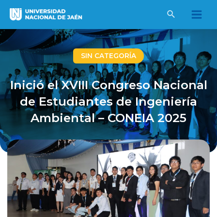
Ir
al
Main
contenido
Men
SIN CATEGORÍA
Inició el XVIII Congreso Nacional
de Estudiantes de Ingeniería
Ambiental – CONEIA 2025