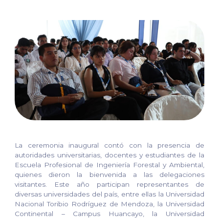
La ceremonia inaugural contó con la presencia de
autoridades universitarias, docentes y estudiantes de la
Escuela Profesional de Ingeniería Forestal y Ambiental,
quienes dieron la bienvenida a las delegaciones
visitantes. Este año participan representantes de
diversas universidades del país, entre ellas la Universidad
Nacional Toribio Rodríguez de Mendoza, la Universidad
Continental – Campus Huancayo, la Universidad