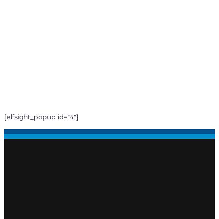
[elfsight_popup id="4"]