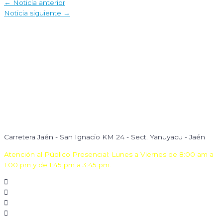
Navegación
←
Noticia anterior
de
Noticia siguiente
→
entradas
Carretera Jaén - San Ignacio KM 24 - Sect. Yanuyacu - Jaén
Atención al Público Presencial: Lunes a Viernes de 8:00 am a
1:00 pm y de 1:45 pm a 3:45 pm.