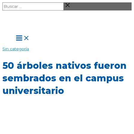
Ir
Buscar
al
…
contenido
Main
Menu
Sin categoría
50 árboles nativos fueron
sembrados en el campus
universitario