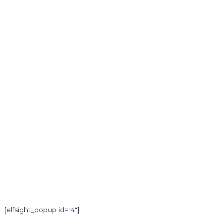
[elfsight_popup id="4"]