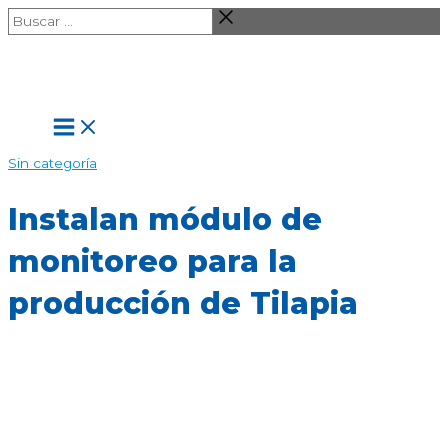
Ir
Buscar
al
…
contenido
Main
Menu
Sin categoría
Instalan módulo de
monitoreo para la
producción de Tilapia