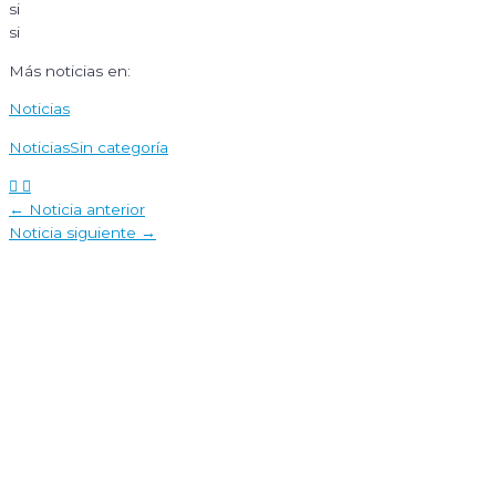
si
si
Más noticias en:
Noticias
Noticias
Sin categoría
Navegación
←
Noticia anterior
de
Noticia siguiente
→
entradas