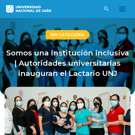
Ir
al
Main
contenido
Men
SIN CATEGORÍA
Somos una institución inclusiva
| Autoridades universitarias
inauguran el Lactario UNJ