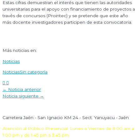
Estas cifras demuestran el interés que tienen las autoridades
universitarias para el apoyo con financiamiento de proyectos a
través de concursos (Prointec) y se pretende que este año
más docente investigadores participen de esta convocatoria.
Más noticias en:
Noticias
Noticias
Sin categoría
Navegación
←
Noticia anterior
de
Noticia siguiente
→
entradas
Carretera Jaén - San Ignacio KM 24 - Sect. Yanuyacu - Jaén
Atención al Público Presencial: Lunes a Viernes de 8:00 am a
1:00 pm y de 1:45 pm a 3:45 pm.