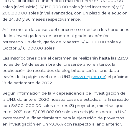
La UNJ financiará como monto máximo entre S/ 100,000.00
soles (nivel inicial), S/ 150,000.00 soles (nivel intermedio) y S/
200,000.00 soles (nivel avanzado), con un plazo de ejecución
de 24, 30 y 36 meses respectivamente.
Así mismo, en las bases del concurso se destaca los honorarios
de los investigadores de acuerdo al grado académico
ostentado. Es decir, grado de Maestro S/ 4, 000.00 soles y
Doctor S/ 6, 000.00 soles.
Las inscripciones para el certamen se realizarán hasta las 23:59
horas del 09 de setiembre del presente año; en tanto, la
publicación de resultados de elegibilidad será difundidas a
través de la página web de la UNJ (
www.unj.edu.pe
) el próximo
19 de setiembre de 2022.
Según información de la Vicepresidencia de Investigación de
la UNJ, durante el 2020 nuestra casa de estudios ha financiado
con S/500, 000.00 soles en tres (3) proyectos; mientras que
en el 2021 con S/ 899,802.00 soles en seis (6); es decir, la UNJ
incrementó el financiamiento para la ejecución de proyectos
en investigación en un 79.96% con respecto al año anterior.