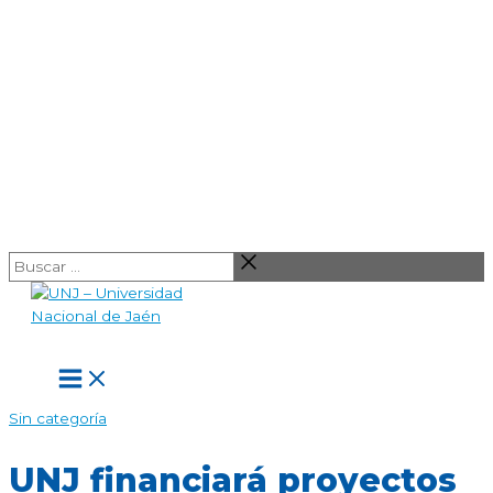
Ir
Buscar
al
…
contenido
Main
Menu
Sin categoría
UNJ financiará proyectos