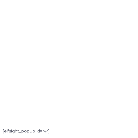
[elfsight_popup id="4"]