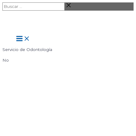
Ir
Buscar
al
…
contenido
Main
Menu
Servicio de Odontología
No