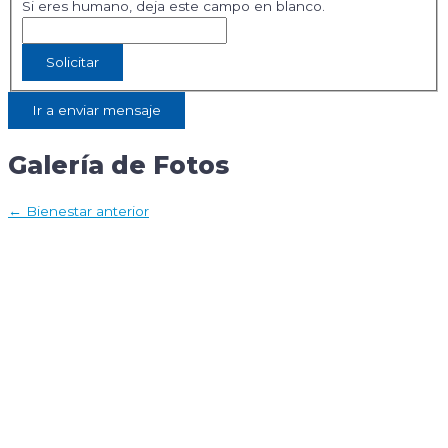
Si eres humano, deja este campo en blanco.
Solicitar
Ir a enviar mensaje
Galería de
Fotos
Navegación
←
Bienestar anterior
de
entradas