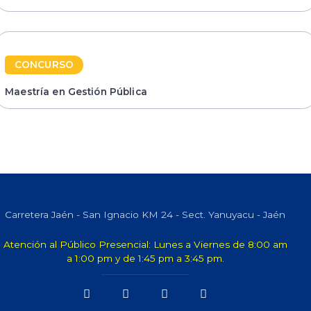
.
CONCURSO
Maestría en Gestión Pública
Carretera Jaén - San Ignacio KM 24 - Sect. Yanuyacu - Jaén
Atención al Público Presencial: Lunes a Viernes de 8:00 am
a 1:00 pm y de 1:45 pm a 3:45 pm.