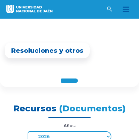
Ir
al
Main
contenido
Men
Resoluciones y otros
Recursos
(Documentos)
Años: